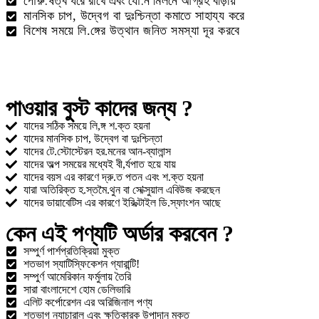
পৌরু.ষ
ত্ব ধরে রাখে এবং যৌ.ন মিলনে আগ্রহ বাড়ায়
মানসিক চাপ, উদ্বেগ বা দুঃশ্চিন্তা কমাতে সাহায্য করে
বিশেষ সময়ে লি.ঙ্গের উত্থান জনিত সমস্যা দূর করবে
পাওয়ার বুস্ট কাদের জন্য ?
যাদের সঠিক সময়ে লি,ঙ্গ শ.ক্ত হয়না
যাদের মানসিক চাপ, উদ্বেগ বা দুঃশ্চিন্তা
যাদের টে.স্টোস্টেরন হর.মনের আন-ব্যালান্স
যাদের অল্প সময়ের মধ্যেই বী,র্যপাত হয়ে যায়
যাদের বয়স এর কারণে দ্রু.ত পতন এবং শ.ক্ত হয়না
যারা অতিরিক্ত হ.স্তমৈ.থুন বা সে'ক্সুয়াল এবিউজ করছেন
যাদের ডায়াবেটিস এর কারণে ইরি.ক্টাইল ডি.স্ফাংশন আছে
কেন এই পণ্যটি অর্ডার করবেন ?
সম্পুর্ণ পার্শপ্রতিক্রিয়া মুক্ত
শতভাগ স্যাটিস্ফিকেশন গ্যারান্টি!
সম্পুর্ণ আমেরিকান ফর্মুলায় তৈরি
সারা বাংলাদেশে হোম ডেলিভারি
এলিট কর্পোরেশন এর অরিজিনাল পণ্য
শতভাগ ন্যাচারাল এবং ক্ষতিকারক উপাদান মুক্ত