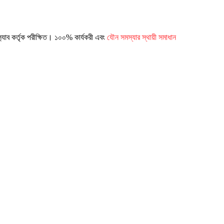
ন্স ল‍্যাব কর্তৃক পরীক্ষিত। ১০০% কার্যকরী এবং
যৌন সমস্যার স্থায়ী সমাধান