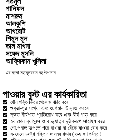
শতমূল
পানিফল
মাশরুম
আলকুশি
আখরোট
শিমুল মূল
তাল মাখনা
সফেদ মুসলি
আফ্রিকান খুসিলা
এর মতো মহামূল্যবান বহু উপাদান
পাওয়ার বুস্ট এর কার্যকারিতা
যৌন শক্তি ভিতর থেকে জাগরিত করে
শুক্রা-ণুর সংখ্যা এবং গু.ণমান উন্নত করবে
দ্রুত বীর্যপাত প্রতিরোধ করে এবং বীর্য গাড় করে
হর.মোন ব্যালেন্স ও ব.ন্ধ্যাত্ব দূরীকরণে সাহায্য করে
গো.পনাঙ্গ অল্পতে পরে যাওয়া বা বেঁকে যাওয়া রোধ করে
স-হবাসে এক্সট্রা শক্তি এবং সময় বাড়ায় ( ৩-৪ গুণ পর্যন্ত )